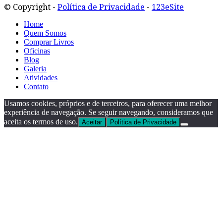
© Copyright -
Política de Privacidade
-
123eSite
Home
Quem Somos
Comprar Livros
Oficinas
Blog
Galeria
Atividades
Contato
Usamos cookies, próprios e de terceiros, para oferecer uma melhor
experiência de navegação. Se seguir navegando, consideramos que
aceita os termos de uso.
Aceitar
Política de Privacidade