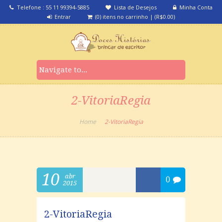
Telefone : 55 11 99394-5885
Lista de Desejos
Minha Conta
Entrar
(0) itens no carrinho
|
(
R$
0.00
)
2-VitoriaRegia
Home
2-VitoriaRegia
10
abr
0
2015
2-VitoriaRegia