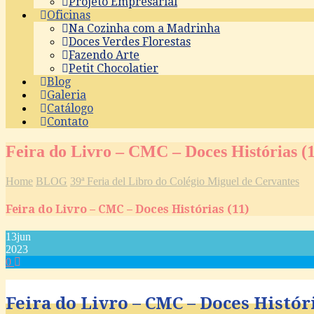
Projeto Empresarial
Oficinas
Na Cozinha com a Madrinha
Doces Verdes Florestas
Fazendo Arte
Petit Chocolatier
Blog
Galeria
Catálogo
Contato
Feira do Livro – CMC – Doces Histórias (1
Home
BLOG
39ª Feria del Libro do Colégio Miguel de Cervantes
Feira do Livro – CMC – Doces Histórias (11)
13
jun
2023
0
Feira do Livro – CMC – Doces Históri