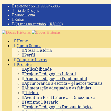
Telefone : 55 11 99394-5885
Lista de Desejos
Minha Conta
Entrar
(0) itens no carrinho
|
(
R$
0.00
)
Home
Quem Somos
Nossa História
Perfil
Comprar Livros
Projetos
Aplicabilidade
Projeto Pedagógico Infantil
Projeto Pedagógico Fundamental
Aprimorando a escrita – gêneros textuais
Alimentação adequada e as fábulas
Folclore
Aventura Pré-Histórica – Dinossauros
Turismo Literário
Projeto Pedagógico Fonoaudiológico