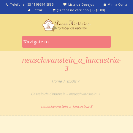
Telefone : 55 11 99394-5885
Lista de Desejos
Minha Conta
Entrar
(0) itens no carrinho
|
(
R$
0.00
)
neuschwanstein_a_lancastria-
3
Home
BLOG
Castelo da Cinderela – Neuschwanstein
neuschwanstein_a_lancastria-3