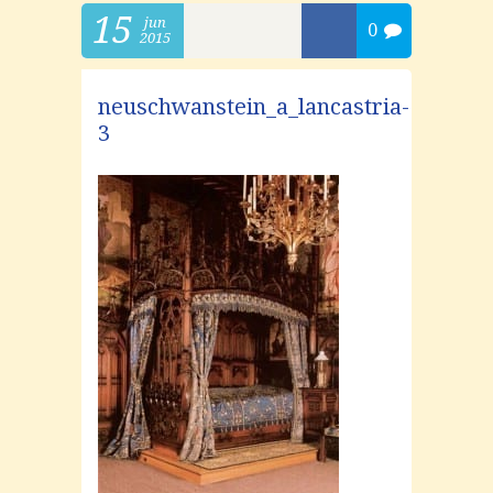
15
jun
0
2015
neuschwanstein_a_lancastria-
3