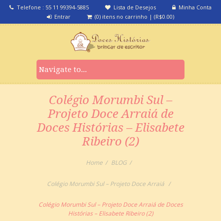
Telefone : 55 11 99394-5885
Lista de Desejos
Minha Conta
Entrar
(0) itens no carrinho
|
(
R$
0.00
)
Colégio Morumbi Sul –
Projeto Doce Arraiá de
Doces Histórias – Elisabete
Ribeiro (2)
Home
BLOG
Colégio Morumbi Sul – Projeto Doce Arraiá
Colégio Morumbi Sul – Projeto Doce Arraiá de Doces
Histórias – Elisabete Ribeiro (2)