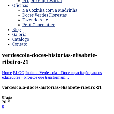
Projeto Empresarial
Oficinas
Na Cozinha com a Madrinha
Doces Verdes Florestas
Fazendo Arte
Petit Chocolatier
Blog
Galeria
Catálogo
Contato
verdescola-doces-historias-elisabete-
ribeiro-21
Home
BLOG
Instituto Verdescola – Doce capacitação para os
educadores – Projetos que transformam…
verdescola-doces-historias-elisabete-ribeiro-21
07
ago
2015
0