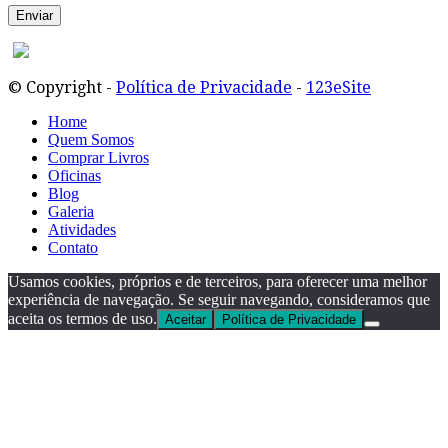
© Copyright -
Política de Privacidade
-
123eSite
Home
Quem Somos
Comprar Livros
Oficinas
Blog
Galeria
Atividades
Contato
Usamos cookies, próprios e de terceiros, para oferecer uma melhor
experiência de navegação. Se seguir navegando, consideramos que
aceita os termos de uso.
Aceitar
Política de Privacidade