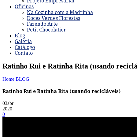
Projeto Empresarial
Oficinas
Na Cozinha com a Madrinha
Doces Verdes Florestas
Fazendo Arte
Petit Chocolatier
Blog
Galeria
Catálogo
Contato
Ratinho Rui e Ratinha Rita (usando reciclá
Home
BLOG
Ratinho Rui e Ratinha Rita (usando recicláveis)
03
abr
2020
0