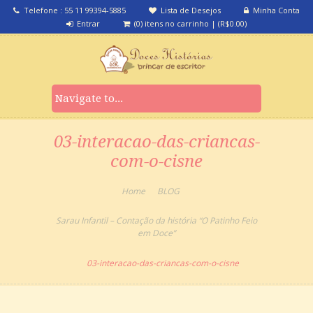
Telefone : 55 11 99394-5885
Lista de Desejos
Minha Conta
Entrar
(0) itens no carrinho
|
(
R$
0.00
)
03-interacao-das-criancas-
com-o-cisne
Home
BLOG
Sarau Infantil – Contação da história “O Patinho Feio
em Doce”
03-interacao-das-criancas-com-o-cisne