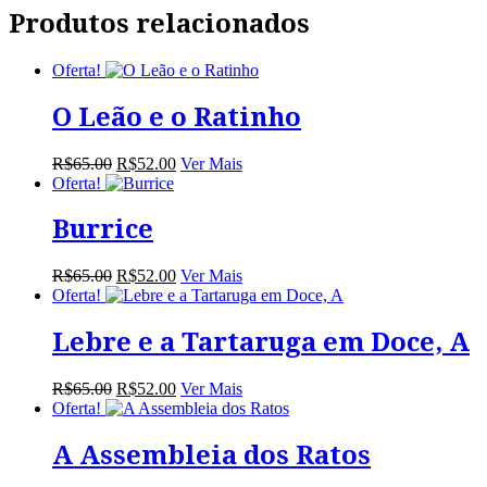
Produtos relacionados
Oferta!
O Leão e o Ratinho
O
O
R$
65.00
R$
52.00
Ver Mais
preço
preço
Oferta!
original
atual
era:
é:
Burrice
R$65.00.
R$52.00.
O
O
R$
65.00
R$
52.00
Ver Mais
preço
preço
Oferta!
original
atual
era:
é:
Lebre e a Tartaruga em Doce, A
R$65.00.
R$52.00.
O
O
R$
65.00
R$
52.00
Ver Mais
preço
preço
Oferta!
original
atual
era:
é:
A Assembleia dos Ratos
R$65.00.
R$52.00.