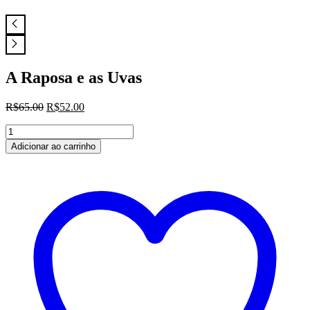
A Raposa e as Uvas
O
O
R$
65.00
R$
52.00
preço
preço
A
original
atual
Raposa
era:
é:
Adicionar ao carrinho
e
R$65.00.
R$52.00.
as
Uvas
quantidade