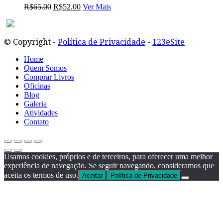
O
O
R$
65.00
R$
52.00
Ver Mais
preço
preço
original
atual
era:
é:
© Copyright -
Política de Privacidade
-
123eSite
R$65.00.
R$52.00.
Home
Quem Somos
Comprar Livros
Oficinas
Blog
Galeria
Atividades
Contato
Usamos cookies, próprios e de terceiros, para oferecer uma melhor
experiência de navegação. Se seguir navegando, consideramos que
aceita os termos de uso.
Aceitar
Política de Privacidade