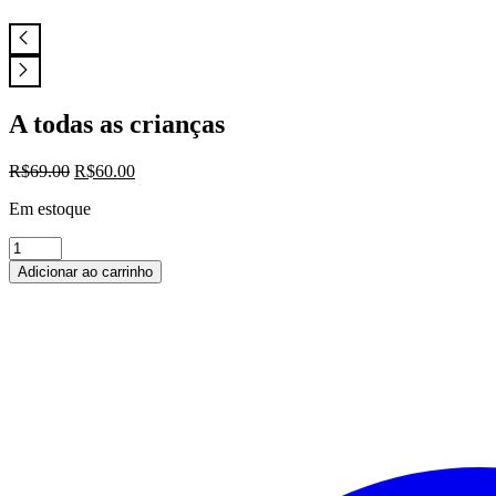
A todas as crianças
O
O
R$
69.00
R$
60.00
preço
preço
Em estoque
original
atual
era:
é:
A
R$69.00.
R$60.00.
todas
Adicionar ao carrinho
as
crianças
quantidade