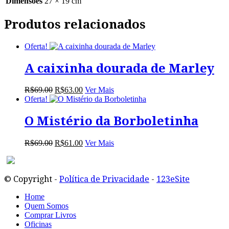
Dimensões
27 × 19 cm
Produtos relacionados
Oferta!
A caixinha dourada de Marley
O
O
R$
69.00
R$
63.00
Ver Mais
preço
preço
Oferta!
original
atual
era:
é:
O Mistério da Borboletinha
R$69.00.
R$63.00.
O
O
R$
69.00
R$
61.00
Ver Mais
preço
preço
original
atual
era:
é:
© Copyright -
Política de Privacidade
-
123eSite
R$69.00.
R$61.00.
Home
Quem Somos
Comprar Livros
Oficinas