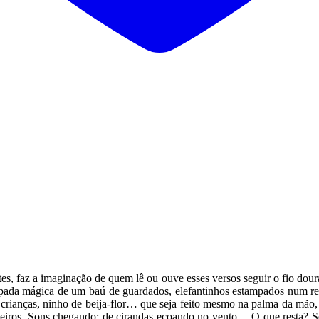
s, faz a imaginação de quem lê ou ouve esses versos seguir o fio dour
espada mágica de um baú de guardados, elefantinhos estampados num ret
de crianças, ninho de beija-flor… que seja feito mesmo na palma da mão
rneiros. Sons chegando: de cirandas ecoando no vento… O que resta? S