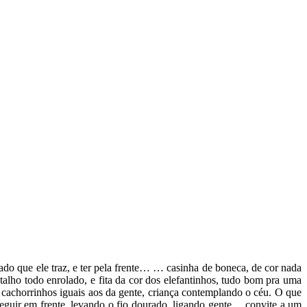
ado que ele traz, e ter pela frente… … casinha de boneca, de cor nada
alho todo enrolado, e fita da cor dos elefantinhos, tudo bom pra uma
, cachorrinhos iguais aos da gente, criança contemplando o céu. O que
eguir em frente, levando o fio dourado, ligando gente… convite a um