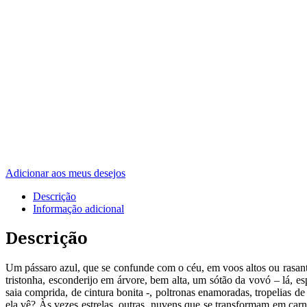
Adicionar aos meus desejos
Descrição
Informação adicional
Descrição
Um pássaro azul, que se confunde com o céu, em voos altos ou rasante
tristonha, esconderijo em árvore, bem alta, um sótão da vovó – lá, 
saia comprida, de cintura bonita -, poltronas enamoradas, tropelias 
ela vê? Às vezes estrelas, outras, nuvens que se transformam em ca