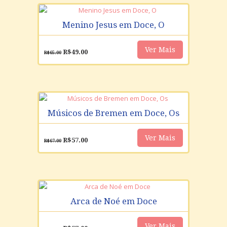
Menino Jesus em Doce, O
Ver Mais
O
O
R$
49.00
R$
65.00
preço
preço
original
atual
era:
é:
R$65.00.
R$49.00.
Músicos de Bremen em Doce, Os
Ver Mais
O
O
R$
57.00
R$
67.00
preço
preço
original
atual
era:
é:
R$67.00.
R$57.00.
Arca de Noé em Doce
Ver Mais