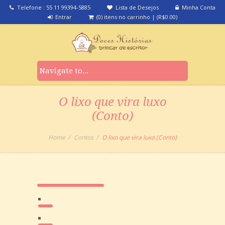
Telefone : 55 11 99394-5885
Lista de Desejos
Minha Conta
Entrar
(0) itens no carrinho
|
(
R$
0.00
)
O lixo que vira luxo
(Conto)
Home
Contos
O lixo que vira luxo (Conto)