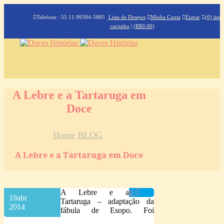
Telefone : 55 11 99394-5885
Lista de Desejos
Minha Conta
Entrar
(0) iten
carrinho
|
(
R$
0.00
)
A Lebre e a Tartaruga em
Doce
Home
BLOG
A Lebre e a Tartaruga em Doce
A Lebre e a
0
19
abr
Tartaruga – adaptação da
2014
fábula de Esopo. Foi