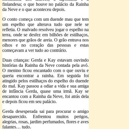
finlandesa; o que houve no palácio da Rainha
da Neve e o que aconteceu depois.
O conto começa com um duende mau que tem
um espelho que alterava tudo que nele se
refletia. O malvado resolveu jogar o espelho na
terra, onde se desfez em bilhões de estilhaços,
menores que grãos de areia. O grão entrava nos
olhos e no coração das pessoas e estas
começavam a ver tudo ao contrário.
Duas crianças: Gerda e Kay estavam ouvindo
histórias da Rainha da Neve contada pela avó.
O menino ficou encantado com o que ouviu e
queria encontrar a rainha. Em seguida foi
atingido pelos estilhaços do espelho do duende
do mal. Kay passou a odiar a vida e sua amiga
de infância Gerda, quase uma irmã. Kay se
encantou com a Rainha da Neve, foi atrás dela
e depois ficou em seu palácio.
Gerda desesperada sai para procurar o amigo
desaparecido. Enfrentou muitos perigos,
alegrias, rosas, jardim perfumados, flores e aves
falantes… tudo.