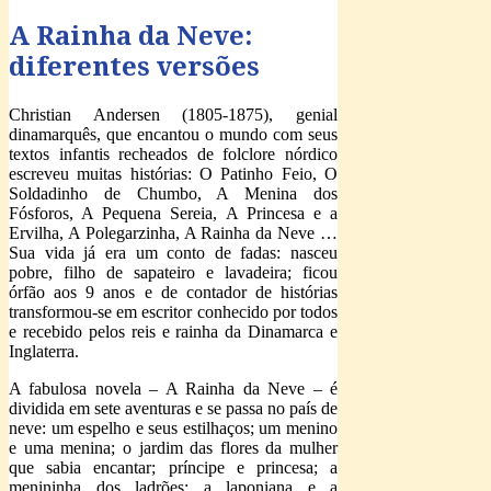
A Rainha da Neve:
diferentes versões
Christian Andersen (1805-1875), genial
dinamarquês, que encantou o mundo com seus
textos infantis recheados de folclore nórdico
escreveu muitas histórias: O Patinho Feio, O
Soldadinho de Chumbo, A Menina dos
Fósforos, A Pequena Sereia, A Princesa e a
Ervilha, A Polegarzinha, A Rainha da Neve …
Sua vida já era um conto de fadas: nasceu
pobre, filho de sapateiro e lavadeira; ficou
órfão aos 9 anos e de contador de histórias
transformou-se em escritor conhecido por todos
e recebido pelos reis e rainha da Dinamarca e
Inglaterra.
A fabulosa novela – A Rainha da Neve – é
dividida em sete aventuras e se passa no país de
neve: um espelho e seus estilhaços; um menino
e uma menina; o jardim das flores da mulher
que sabia encantar; príncipe e princesa; a
menininha dos ladrões; a laponiana e a