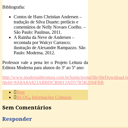
Bibliografia:
Contos de Hans Christian Andersen –
tradução de Silva Duarte; prefácio e
comentários de Nelly Novaes Coelho. –
São Paulo: Paulinas, 2011.
A Rainha da Neve de Andersen –
recontada por Walcyr Carrasco;
ilustração de Alexandre Rampazzo. São
Paulo: Moderna, 2012.
Professor vale a pena ler o Projeto Leitura da
Editora Moderna para alunos do 3º ao 5º ano:
http://www.modernaliteratura.com.br/lumis/portal/file/fileDownload.j
fileId=8A8A8A823ABBDCB0013AD57B5B2D6FBB
Bete
BLOG
,
Informações Culturais
Sem Comentários
Responder