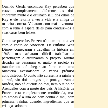
Quando Gerda encontrou Kay percebeu que
estava completamente diferente, os dois
choraram muito e o estilhaço saiu dos olhos de
Kay e ele retorna a ver a vida e a amiga da
maneira correta. Voltaram com mais aventuras
com a rena à espera deles para conduzi-los a
suas casas bem felizes.
Como se percebe, Frozen não tem muito a ver
com o conto de Andersen. Os estúdios Walt
Disney começaram a trabalhar na história em
1943, mas acharam difícil trabalhar a
personagem e arquivaram o projeto. Muitas
décadas se passaram e, muito o projeto se
transformou até chegar ao filme com uma
bilheteria avassaladora e vários prêmios
conquistados. O conto não apresenta a rainha e
a irmã, são dois amigos que protagonizam a
história, não há duende do mal, nem o reino de
Arendelles com a morte dos pais. A história de
Frozen está completamente modificada, mas
em ambas é a luta do bem contra o mal, com
princesa, rainha, duende, ingredientes que as
crianças adoram.