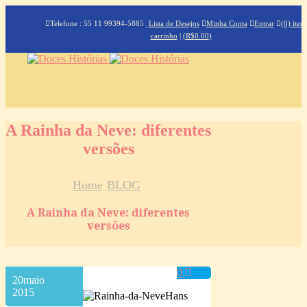
Telefone : 55 11 99394-5885
Lista de Desejos
Minha Conta
Entrar
(0) iten
carrinho
|
(
R$
0.00
)
A Rainha da Neve: diferentes
versões
Home
BLOG
A Rainha da Neve: diferentes
versões
0
20
maio
2015
Hans