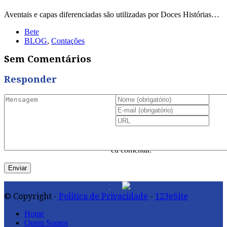
Aventais e capas diferenciadas são utilizadas por Doces Histórias…
Bete
BLOG
,
Contações
Sem Comentários
Responder
Salvar meus dados neste
navegador para a próxima vez que
eu comentar.
© Copyright -
Política de Privacidade
-
123eSite
Home
Quem Somos