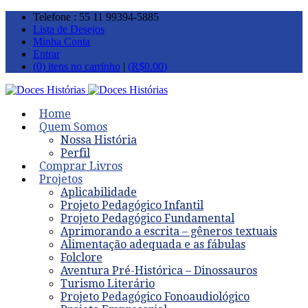
Telefone : 55 11 99394-5885
Lista de Desejos
Minha Conta
Entrar
(0) itens no carrinho
|
(
R$
0.00
)
Home
Quem Somos
Nossa História
Perfil
Comprar Livros
Projetos
Aplicabilidade
Projeto Pedagógico Infantil
Projeto Pedagógico Fundamental
Aprimorando a escrita – gêneros textuais
Alimentação adequada e as fábulas
Folclore
Aventura Pré-Histórica – Dinossauros
Turismo Literário
Projeto Pedagógico Fonoaudiológico