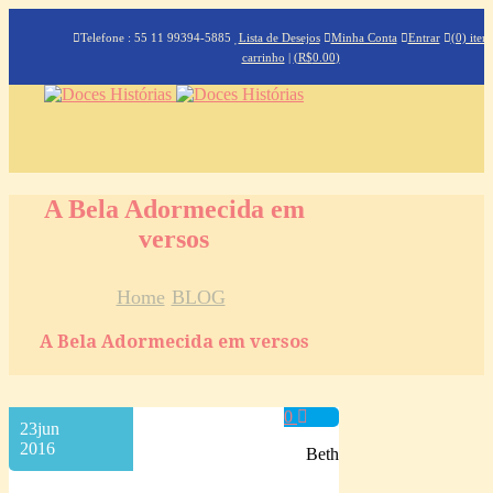
Telefone : 55 11 99394-5885
Lista de Desejos
Minha Conta
Entrar
(0) iten
carrinho
|
(
R$
0.00
)
A Bela Adormecida em
versos
Home
BLOG
A Bela Adormecida em versos
0
23
jun
2016
Beth