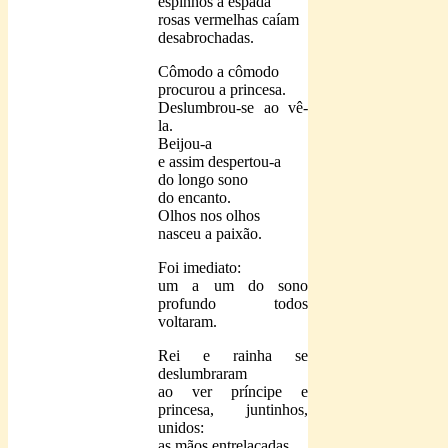
espinhos à espada
rosas vermelhas caíam
desabrochadas.
Cômodo a cômodo
procurou a princesa.
Deslumbrou-se ao vê-
la.
Beijou-a
e assim despertou-a
do longo sono
do encanto.
Olhos nos olhos
nasceu a paixão.
Foi imediato:
um a um do sono
profundo todos
voltaram.
Rei e rainha se
deslumbraram
ao ver príncipe e
princesa, juntinhos,
unidos:
as mãos entrelaçadas