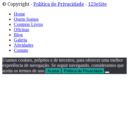
© Copyright -
Política de Privacidade
-
123eSite
Home
Quem Somos
Comprar Livros
Oficinas
Blog
Galeria
Atividades
Contato
Usamos cookies, próprios e de terceiros, para oferecer uma melhor
experiência de navegação. Se seguir navegando, consideramos que
aceita os termos de uso.
Aceitar
Política de Privacidade