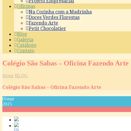
Projeto Empresarial
Oficinas
Na Cozinha com a Madrinha
Doces Verdes Florestas
Fazendo Arte
Petit Chocolatier
Blog
Galeria
Catálogo
Contato
Colégio São Sabas – Oficina Fazendo Arte
Home
BLOG
Colégio São Sabas – Oficina Fazendo Arte
01
mar
2015
0