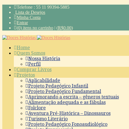
Telefone : 55 11 99394-5885
Lista de Desejos
Minha Conta
Entrar
(0) itens no carrinho
|
(
R$
0.00
)
Home
Quem Somos
Nossa História
Perfil
Comprar Livros
Projetos
Aplicabilidade
Projeto Pedagógico Infantil
Projeto Pedagógico Fundamental
Aprimorando a escrita – gêneros textuais
Alimentação adequada e as fábulas
Folclore
Aventura Pré-Histórica – Dinossauros
Turismo Literário
Projeto Pedagógico Fonoaudiológico