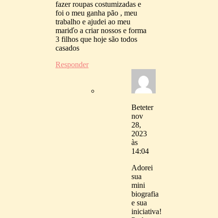
fazer roupas costumizadas e
foi o meu ganha pão , meu
trabalho e ajudei ao meu
mariďo a criar nossos e forma
3 filhos que hoje são todos
casados
Responder
Bete
ter
nov
28,
2023
às
14:04
Adorei
sua
mini
biografia
e sua
iniciativa!