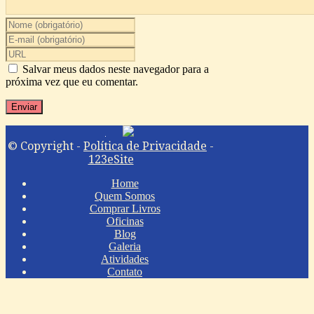
Salvar meus dados neste navegador para a
próxima vez que eu comentar.
© Copyright -
Política de Privacidade
-
123eSite
Home
Quem Somos
Comprar Livros
Oficinas
Blog
Galeria
Atividades
Contato