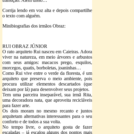
transição: Além disso…
Corrija lendo em voz alta e depois compartilhe
o texto com alguém.
Minibiografias dos irmãos Obraz:
RUI OBRAZ JÚNIOR
O rato arquiteto Rui nasceu em Caieiras. Adora
viver na natureza, em meio árvores e arbustos
com seus amigos: macacos prego, esquilos,
morcegos, quatis, borboletas, joaninhas…
Como Rui vive entre o verde da floresta, é um
arquiteto que preserva o meio ambiente, pois
procura utilizar elementos descartados (que
deixam por lá) para desenvolver seus projetos.
Tem uma parceira inseparável, sua irmã Rita,
uma decoradora nata, que aproveita recicláveis
para fazer
arte.
Os dois moram no mesmo recanto e juntos
arquitetam alternativas interessantes para o seu
conforto e de todos a sua volta.
No tempo livre, o arquiteto gosta de fazer
escaladas – já escalou alguns dos pontos mais