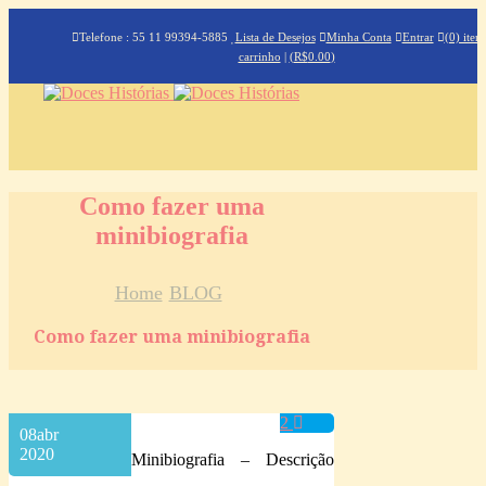
Telefone : 55 11 99394-5885
Lista de Desejos
Minha Conta
Entrar
(0) iten
carrinho
|
(
R$
0.00
)
Como fazer uma
minibiografia
Home
BLOG
Como fazer uma minibiografia
2
08
abr
2020
Minibiografia – Descrição