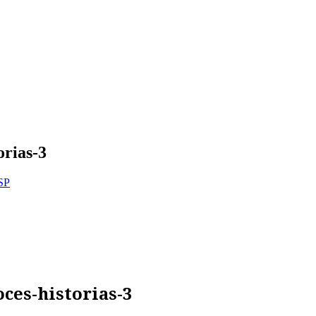
orias-3
ESP
oces-historias-3