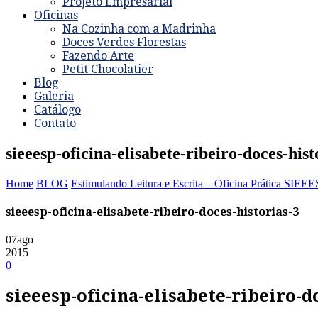
Projeto Empresarial
Oficinas
Na Cozinha com a Madrinha
Doces Verdes Florestas
Fazendo Arte
Petit Chocolatier
Blog
Galeria
Catálogo
Contato
sieeesp-oficina-elisabete-ribeiro-doces-hist
Home
BLOG
Estimulando Leitura e Escrita – Oficina Prática SIEE
sieeesp-oficina-elisabete-ribeiro-doces-historias-3
07
ago
2015
0
sieeesp-oficina-elisabete-ribeiro-d