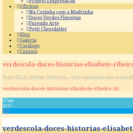
Projeto Empresarial
Oficinas
Na Cozinha com a Madrinha
Doces Verdes Florestas
Fazendo Arte
Petit Chocolatier
Blog
Galeria
Catálogo
Contato
verdescola-doces-historias-elisabete-ribeir
Home
BLOG
Instituto Verdescola – Doce capacitação para os educ
verdescola-doces-historias-elisabete-ribeiro-16
07
ago
2015
0
verdescola-doces-historias-elisabet