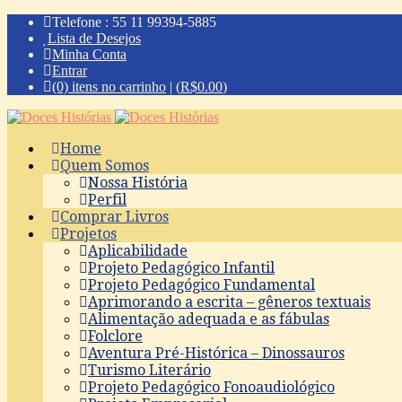
Telefone : 55 11 99394-5885
Lista de Desejos
Minha Conta
Entrar
(0) itens no carrinho
|
(
R$
0.00
)
Home
Quem Somos
Nossa História
Perfil
Comprar Livros
Projetos
Aplicabilidade
Projeto Pedagógico Infantil
Projeto Pedagógico Fundamental
Aprimorando a escrita – gêneros textuais
Alimentação adequada e as fábulas
Folclore
Aventura Pré-Histórica – Dinossauros
Turismo Literário
Projeto Pedagógico Fonoaudiológico