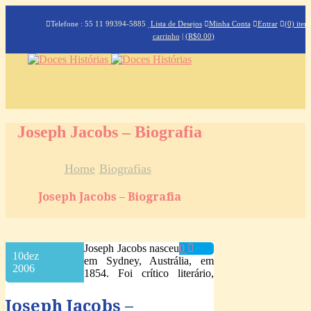
Telefone : 55 11 99394-5885
Lista de Desejos
Minha Conta
Entrar
(0) iten
carrinho
|
(
R$
0.00
)
Joseph Jacobs – Biografia
Home
Biografias
Joseph Jacobs – Biografia
Joseph Jacobs nasceu
0
10
dez
em Sydney, Austrália, em
2006
1854. Foi crítico literário,
Joseph Jacobs –