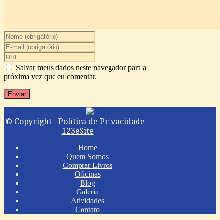
Salvar meus dados neste navegador para a
próxima vez que eu comentar.
© Copyright -
Política de Privacidade
-
123eSite
Home
Quem Somos
Comprar Livros
Oficinas
Blog
Galeria
Atividades
Contato