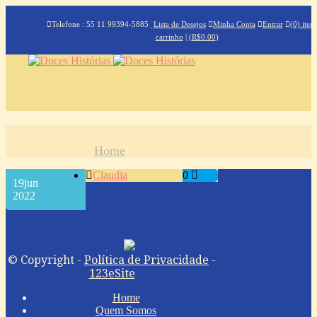
Telefone : 55 11 99394-5885
Lista de Desejos
Minha Conta
Entrar
(0) iten
carrinho
|
(
R$
0.00
)
Home
Claudia
0
19
jun
2022
© Copyright -
Política de Privacidade
-
123eSite
Home
Quem Somos