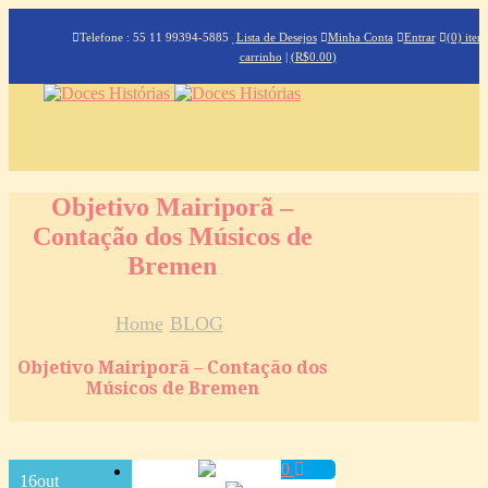
Telefone : 55 11 99394-5885
Lista de Desejos
Minha Conta
Entrar
(0) iten
carrinho
|
(
R$
0.00
)
Objetivo Mairiporã –
Contação dos Músicos de
Bremen
Home
BLOG
Objetivo Mairiporã – Contação dos
Músicos de Bremen
0
16
out