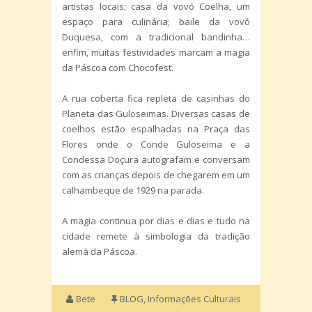
artistas locais; casa da vovó Coelha, um
espaço para culinária; baile da vovó
Duquesa, com a tradicional bandinha…
enfim, muitas festividades marcam a magia
da Páscoa com Chocofest.
A rua coberta fica repleta de casinhas do
Planeta das Guloseimas. Diversas casas de
coelhos estão espalhadas na Praça das
Flores onde o Conde Guloseima e a
Condessa Doçura autografam e conversam
com as crianças depois de chegarem em um
calhambeque de 1929 na parada.
A magia continua por dias e dias e tudo na
cidade remete à simbologia da tradição
alemã da Páscoa.
Bete
BLOG
,
Informações Culturais