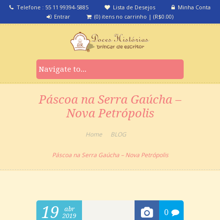
Telefone : 55 11 99394-5885
Lista de Desejos
Minha Conta
Entrar
(0) itens no carrinho
|
(
R$
0.00
)
Páscoa na Serra Gaúcha –
Nova Petrópolis
Home
BLOG
Páscoa na Serra Gaúcha – Nova Petrópolis
19
abr
0
2019