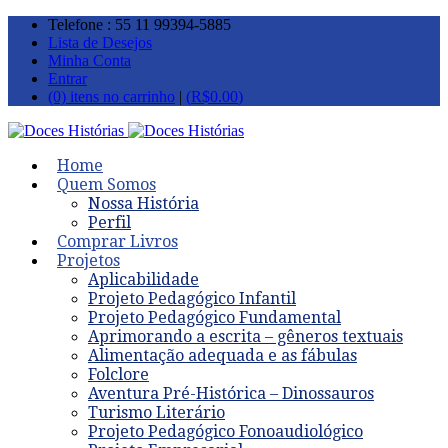
Telefone : 55 11 99394-5885
Lista de Desejos
Minha Conta
Entrar
(0) itens no carrinho
|
(
R$
0.00
)
Home
Quem Somos
Nossa História
Perfil
Comprar Livros
Projetos
Aplicabilidade
Projeto Pedagógico Infantil
Projeto Pedagógico Fundamental
Aprimorando a escrita – gêneros textuais
Alimentação adequada e as fábulas
Folclore
Aventura Pré-Histórica – Dinossauros
Turismo Literário
Projeto Pedagógico Fonoaudiológico