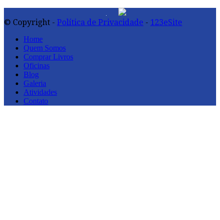
© Copyright -
Política de Privacidade
-
123eSite
Home
Quem Somos
Comprar Livros
Oficinas
Blog
Galeria
Atividades
Contato