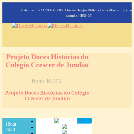
Telefone : 55 11 99394-5885
Lista de Desejos
Minha Conta
Entrar
(0) iten
carrinho
|
(
R$
0.00
)
Projeto Doces Histórias do
Colégio Crescer de Jundiaí
Home
BLOG
Projeto Doces Histórias do Colégio
Crescer de Jundiaí
0
18
out
2023