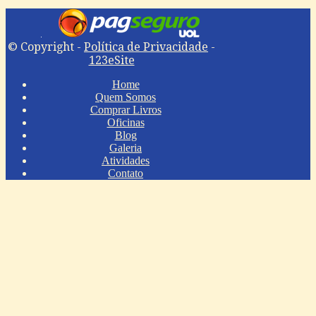
© Copyright -
Política de Privacidade
-
123eSite
Home
Quem Somos
Comprar Livros
Oficinas
Blog
Galeria
Atividades
Contato