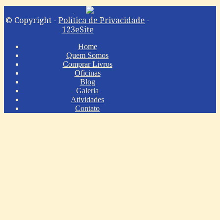
© Copyright -
Política de Privacidade
-
123eSite
Home
Quem Somos
Comprar Livros
Oficinas
Blog
Galeria
Atividades
Contato