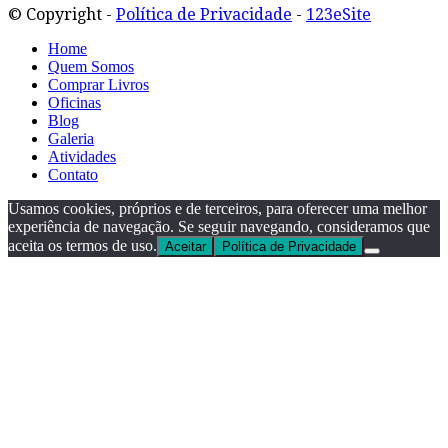
© Copyright -
Política de Privacidade
-
123eSite
Home
Quem Somos
Comprar Livros
Oficinas
Blog
Galeria
Atividades
Contato
Usamos cookies, próprios e de terceiros, para oferecer uma melhor
experiência de navegação. Se seguir navegando, consideramos que
aceita os termos de uso.
Aceitar
Política de Privacidade