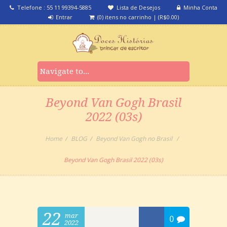
Telefone : 55 11 99394-5885
Lista de Desejos
Minha Conta
Entrar
(0) itens no carrinho
|
(
R$
0.00
)
Beyond Van Gogh Brasil
2022 (03s)
Home
BLOG
Beyond Van Gogh no Brasil
Beyond Van Gogh Brasil 2022 (03s)
22
mar
0
2022