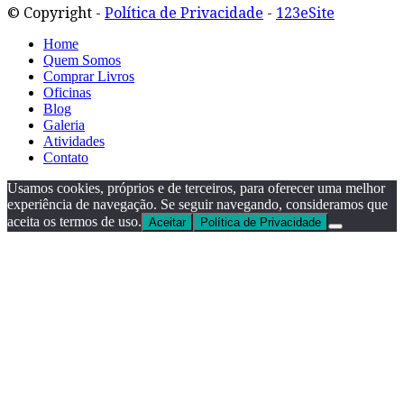
© Copyright -
Política de Privacidade
-
123eSite
Home
Quem Somos
Comprar Livros
Oficinas
Blog
Galeria
Atividades
Contato
Usamos cookies, próprios e de terceiros, para oferecer uma melhor
experiência de navegação. Se seguir navegando, consideramos que
aceita os termos de uso.
Aceitar
Política de Privacidade