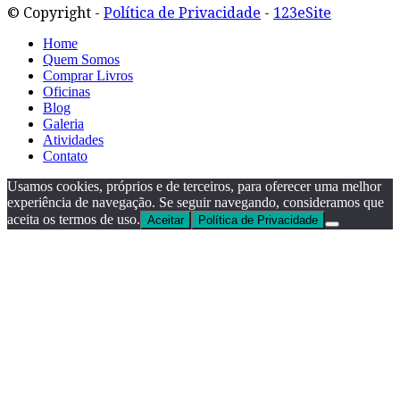
© Copyright -
Política de Privacidade
-
123eSite
Home
Quem Somos
Comprar Livros
Oficinas
Blog
Galeria
Atividades
Contato
Usamos cookies, próprios e de terceiros, para oferecer uma melhor
experiência de navegação. Se seguir navegando, consideramos que
aceita os termos de uso.
Aceitar
Política de Privacidade