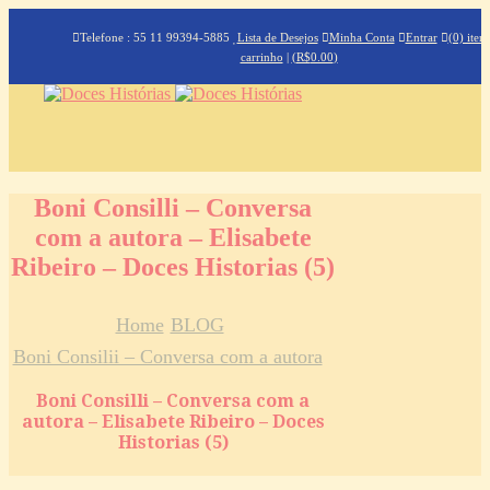
Telefone : 55 11 99394-5885
Lista de Desejos
Minha Conta
Entrar
(0) iten
carrinho
|
(
R$
0.00
)
Boni Consilli – Conversa
com a autora – Elisabete
Ribeiro – Doces Historias (5)
Home
BLOG
Boni Consilii – Conversa com a autora
Boni Consilli – Conversa com a
autora – Elisabete Ribeiro – Doces
Historias (5)