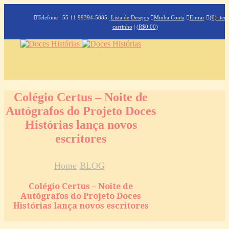
Telefone : 55 11 99394-5885
Lista de Desejos
Minha Conta
Entrar
(0) iten
carrinho
|
(
R$
0.00
)
Colégio Certus – Noite de
Autógrafos do Projeto Doces
Histórias lança novos
escritores
Home
BLOG
Colégio Certus – Noite de
Autógrafos do Projeto Doces
Histórias lança novos escritores