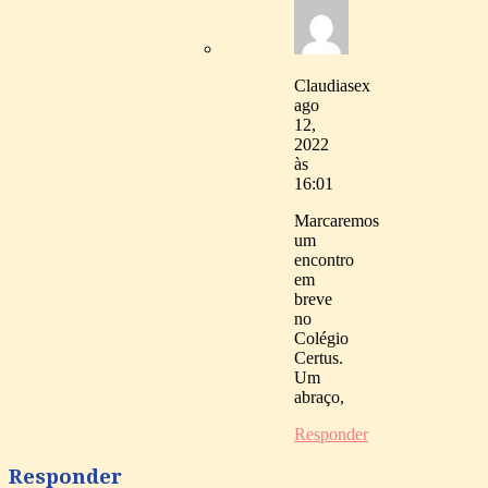
Claudia
sex
ago
12,
2022
às
16:01
Marcaremos
um
encontro
em
breve
no
Colégio
Certus.
Um
abraço,
Responder
Responder