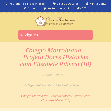
Telefone : 55 11 99394-5885
Lista de Desejos
Minha Conta
Entrar
(0) itens no carrinho
|
(
R$
0.00
)
Colegio Matrolitano –
Projeto Doces Historias
com Elisabete Ribeiro (10)
Home
BLOG
Colégio Metropolitano São Paulo – Projeto
Colegio Matrolitano – Projeto Doces Historias com
Elisabete Ribeiro (10)