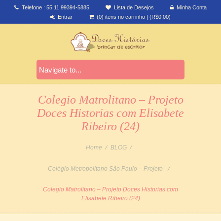
Telefone : 55 11 99394-5885
Lista de Desejos
Minha Conta
Entrar
(0) itens no carrinho
|
(
R$
0.00
)
Colegio Matrolitano – Projeto
Doces Historias com Elisabete
Ribeiro (24)
Home
BLOG
Colégio Metropolitano São Paulo – Projeto
Colegio Matrolitano – Projeto Doces Historias com
Elisabete Ribeiro (24)