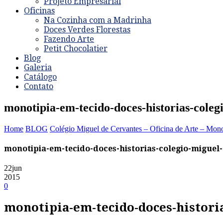
Projeto Empresarial
Oficinas
Na Cozinha com a Madrinha
Doces Verdes Florestas
Fazendo Arte
Petit Chocolatier
Blog
Galeria
Catálogo
Contato
monotipia-em-tecido-doces-historias-coleg
Home
BLOG
Colégio Miguel de Cervantes – Oficina de Arte – Mon
monotipia-em-tecido-doces-historias-colegio-miguel
22
jun
2015
0
monotipia-em-tecido-doces-historia