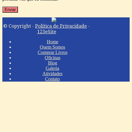
© Copyright -
Política de Privacidade
-
123eSite
Home
Quem Somos
Comprar Livros
Oficinas
Blog
Galeria
Atividades
Contato