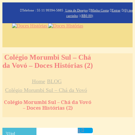
Telefone : 55 11 99394-5885
Lista de Desejos
Minha Conta
Entrar
(0) iten
carrinho
|
(
R$
0.00
)
Colégio Morumbi Sul – Chá
da Vovó – Doces Histórias (2)
Home
BLOG
Colégio Morumbi Sul – Chá da Vovó
Colégio Morumbi Sul – Chá da Vovó
– Doces Histórias (2)
0
31
jul