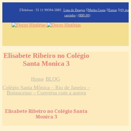
Telefone : 55 11 99394-5885
Lista de Desejos
Minha Conta
Entrar
(0) iten
carrinho
|
(
R$
0.00
)
Elisabete Ribeiro no Colégio
Santa Monica 3
Home
BLOG
Colégio Santa Mônica – Rio de Janeiro –
Bonsucesso – Conversa com a autora
Elisabete Ribeiro no Colégio Santa
Monica 3