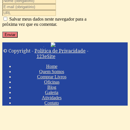
Salvar meus dados neste navegador para a
próxima vez que eu comentar.
© Copyright -
Política de Privacidade
-
123eSite
Home
Quem Somos
Comprar Livros
Oficinas
Blog
Galeria
Atividades
Contato