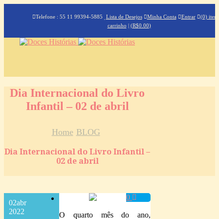
Telefone : 55 11 99394-5885
Lista de Desejos
Minha Conta
Entrar
(0) iten
carrinho
|
(
R$
0.00
)
Dia Internacional do Livro
Infantil – 02 de abril
Home
BLOG
Dia Internacional do Livro Infantil –
02 de abril
0
02
abr
2022
O quarto mês do ano,