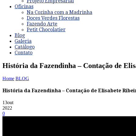
Projeto Empresarial
Oficinas
Na Cozinha com a Madrinha
Doces Verdes Florestas
Fazendo Arte
Petit Chocolatier
Blog
Galeria
Catálogo
Contato
História da Fazendinha – Contação de Elis
Home
BLOG
História da Fazendinha – Contação de Elisabete Ribei
13
out
2022
0