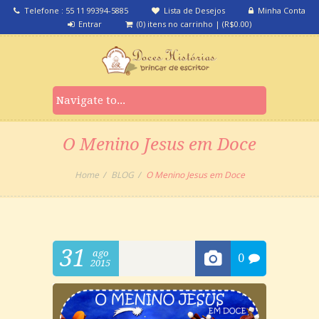
Telefone : 55 11 99394-5885
Lista de Desejos
Minha Conta
Entrar
(0) itens no carrinho
|
(
R$
0.00
)
O Menino Jesus em Doce
Home
BLOG
O Menino Jesus em Doce
31
ago
0
2015