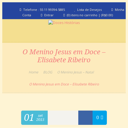
Telefone : 55 11 99394-5885
Lista de Desejos
Minha
Conta
Entrar
(0) itens no carrinho
|
(
R$
0.00
)
O Menino Jesus em Doce –
Elisabete Ribeiro
Home
BLOG
O Menino Jesus – Natal
O Menino Jesus em Doce – Elisabete Ribeiro
01
set
0
2015