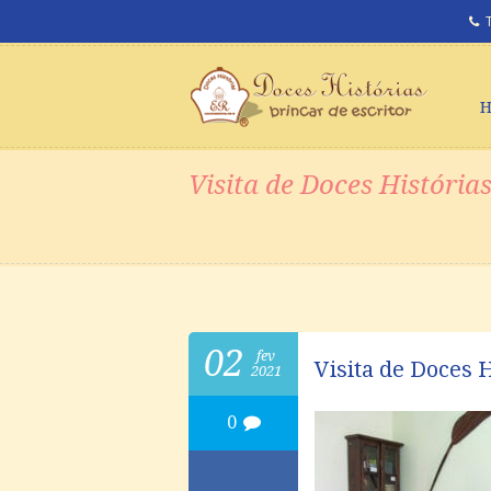
Visita de Doces História
02
fev
Visita de Doces 
2021
0