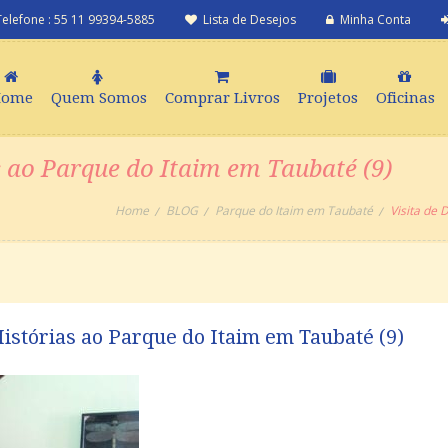
Telefone : 55 11 99394-5885
Lista de Desejos
Minha Conta
Home
Quem Somos
Comprar Livros
Projetos
Oficinas
s ao Parque do Itaim em Taubaté (9)
Home
BLOG
Parque do Itaim em Taubaté
Visita de 
Histórias ao Parque do Itaim em Taubaté (9)