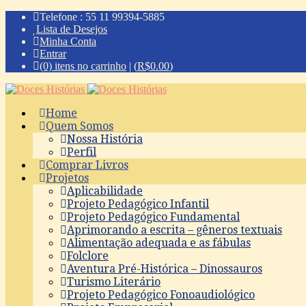
Telefone : 55 11 99394-5885
Lista de Desejos
Minha Conta
Entrar
(0) itens no carrinho
|
(
R$
0.00
)
Home
Quem Somos
Nossa História
Perfil
Comprar Livros
Projetos
Aplicabilidade
Projeto Pedagógico Infantil
Projeto Pedagógico Fundamental
Aprimorando a escrita – gêneros textuais
Alimentação adequada e as fábulas
Folclore
Aventura Pré-Histórica – Dinossauros
Turismo Literário
Projeto Pedagógico Fonoaudiológico