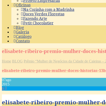
Projeto Empresarial
Oficinas
Na Cozinha com a Madrinha
Doces Verdes Florestas
Fazendo Arte
Petit Chocolatier
Blog
Galeria
Catálogo
Contato
elisabete-ribeiro-premio-mulher-doces-his
Home
BLOG
Prêmio “Mulher de Negócios da Cidade de Caieiras – 
elisabete-ribeiro-premio-mulher-doces-historias-13b
07
ago
2015
0
elisabete-ribeiro-premio-mulher-d