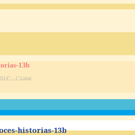
torias-13b
2014” – 1º Lugar
oces-historias-13b