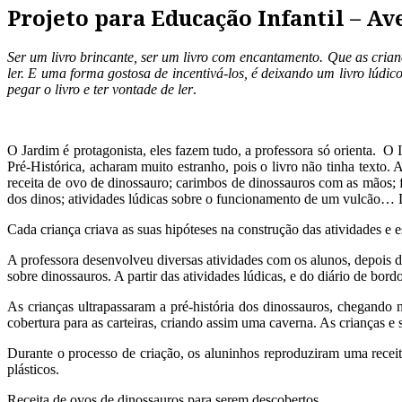
Projeto para Educação Infantil – Av
Ser um livro brincante, ser um livro com encantamento. Que as crianç
ler. E uma forma gostosa de incentivá-los, é deixando um livro lúdi
pegar o livro e ter vontade de ler
.
Professora Filomena Ma
O Jardim é protagonista, eles fazem tudo, a professora só orienta. O
Pré-Histórica, acharam muito estranho, pois o livro não tinha texto.
receita de ovo de dinossauro; carimbos de dinossauros com as mãos; 
dos dinos; atividades lúdicas sobre o funcionamento de um vulcão… De
Cada criança criava as suas hipóteses na construção das atividades e e
A professora desenvolveu diversas atividades com os alunos, depois 
sobre dinossauros. A partir das atividades lúdicas, e do diário de bordo
As crianças ultrapassaram a pré-história dos dinossauros, chegando
cobertura para as carteiras, criando assim uma caverna. As crianças e 
Durante o processo de criação, os aluninhos reproduziram uma receit
plásticos.
Receita de ovos de dinossauros para serem descobertos