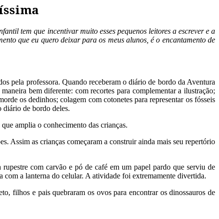
tíssima
antil tem que incentivar muito esses pequenos leitores a escrever e a
tamento que eu quero deixar para os meus alunos, é o encantamento de
didos pela professora. Quando receberam o diário de bordo da Aventura
a maneira bem diferente: com recortes para complementar a ilustração;
morde os dedinhos; colagem com cotonetes para representar os fósseis
 diário de bordo deles.
 é que amplia o conhecimento das crianças.
s. Assim as crianças começaram a construir ainda mais seu repertório
ia rupestre com carvão e pó de café em um papel pardo que serviu de
a com a lanterna do celular. A atividade foi extremamente divertida.
to, filhos e pais quebraram os ovos para encontrar os dinossauros de