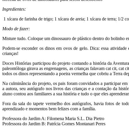
Ingredientes:
1 xícara de farinha de trigo; 1 xícara de areia; 1 xícara de terra; 1/2 
Modo de fazer:
Misture tudo. Coloque um dinossauro de plástico dentro do bolinho em
Podem-se esconder os dinos em ovos de gelo. Dica: essa atividade é
crianças!
Doces Histórias participou do projeto contando a história da Avent
paleontóloga girava as engrenagens, as crianças falavam cat cit, cat
todos os dinos representando a poeira vermelha que cobriu a Terra de
Na culminância do projeto, os pais foram convidados a participar em
a autora, seu autógrafo nos livros das crianças e a contação da his
aluno contou aos familiares a sua história e tudo o que eles aprendera
Fora da sala do tapete vermelho dos autógrafos, havia fotos de todo
aprendizado e momentos bem felizes com a família.
Professora do Jardim A: Filomena Maria S.L. Dia Pietro
Professora do Jardim B: Patrícia Gomes Montanari Peres