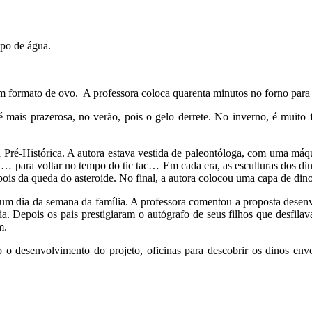
copo de água.
 formato de ovo. A professora coloca quarenta minutos no forno para f
 mais prazerosa, no verão, pois o gelo derrete. No inverno, é muito 
ura Pré-Histórica. A autora estava vestida de paleontóloga, com uma 
 cit… para voltar no tempo do tic tac… Em cada era, as esculturas dos d
pois da queda do asteroide. No final, a autora colocou uma capa de dino
 um dia da semana da família. A professora comentou a proposta desenvo
tória. Depois os pais prestigiaram o autógrafo de seus filhos que des
m.
 o desenvolvimento do projeto, oficinas para descobrir os dinos envo