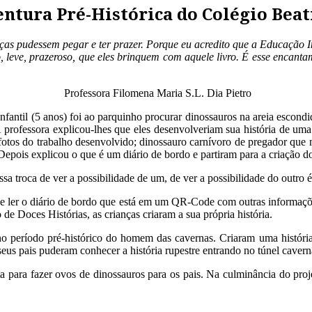
entura Pré-Histórica do Colégio Bea
as pudessem pegar e ter prazer. Porque eu acredito que a Educação Inf
co, leve, prazeroso, que eles brinquem com aquele livro. É esse encan
ria S.L. Dia Pietro
 Infantil (5 anos) foi ao parquinho procurar dinossauros na areia escon
 A professora explicou-lhes que eles desenvolveriam sua história de um
fotos do trabalho desenvolvido; dinossauro carnívoro de pregador que 
pois explicou o que é um diário de bordo e partiram para a criação do
ssa troca de ver a possibilidade de um, de ver a possibilidade do outro
de ler o diário de bordo que está em um QR-Code com outras informaçõe
 de Doces Histórias, as crianças criaram a sua própria história.
 no período pré-histórico do homem das cavernas. Criaram uma histór
seus pais puderam conhecer a história rupestre entrando no túnel cavern
a para fazer ovos de dinossauros para os pais. Na culminância do proje