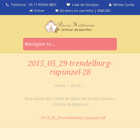
Telefone : 55 11 99394-5885
Lista de Desejos
Minha Conta
Entrar
(0) itens no carrinho
|
(
R$
0.00
)
2015_05_29-trendelburg-
rapunzel-28
Home
BLOG
Rota alemã dos contos de fadas dos Irmãos Grimm –
Castelo da Rapunzel
2015_05_29-trendelburg-rapunzel-28