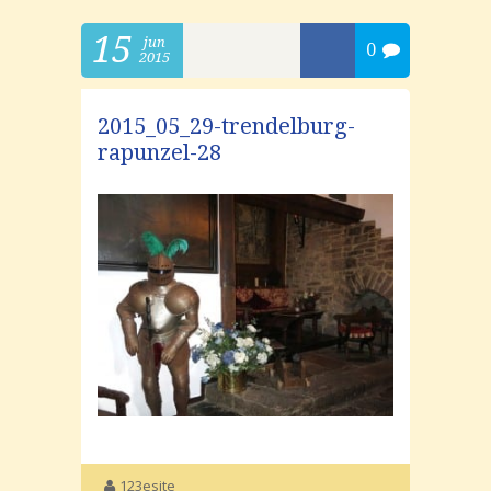
15
jun
0
2015
2015_05_29-trendelburg-
rapunzel-28
123esite