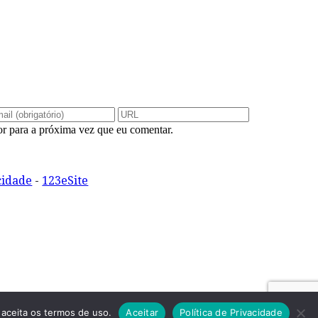
r para a próxima vez que eu comentar.
cidade
-
123eSite
aceita os termos de uso.
Aceitar
Política de Privacidade