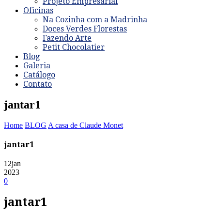
Projeto Empresarial
Oficinas
Na Cozinha com a Madrinha
Doces Verdes Florestas
Fazendo Arte
Petit Chocolatier
Blog
Galeria
Catálogo
Contato
jantar1
Home
BLOG
A casa de Claude Monet
jantar1
12
jan
2023
0
jantar1