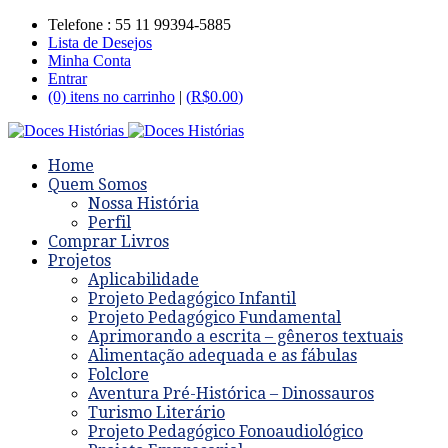
Telefone : 55 11 99394-5885
Lista de Desejos
Minha Conta
Entrar
(0) itens no carrinho
|
(
R$
0.00
)
Home
Quem Somos
Nossa História
Perfil
Comprar Livros
Projetos
Aplicabilidade
Projeto Pedagógico Infantil
Projeto Pedagógico Fundamental
Aprimorando a escrita – gêneros textuais
Alimentação adequada e as fábulas
Folclore
Aventura Pré-Histórica – Dinossauros
Turismo Literário
Projeto Pedagógico Fonoaudiológico