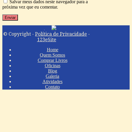
Salvar meus dados neste navegador para a
próxima vez que eu comentar.
© Copyright -
Política de Privacidade
-
123eSite
Home
Quem Somos
Comprar Livros
Oficinas
Blog
Galeria
Atividades
Contato