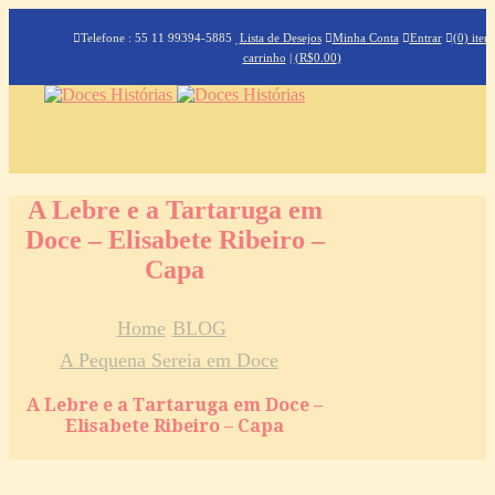
Telefone : 55 11 99394-5885
Lista de Desejos
Minha Conta
Entrar
(0) iten
carrinho
|
(
R$
0.00
)
A Lebre e a Tartaruga em
Doce – Elisabete Ribeiro –
Capa
Home
BLOG
A Pequena Sereia em Doce
A Lebre e a Tartaruga em Doce –
Elisabete Ribeiro – Capa