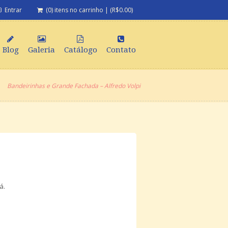
Entrar
(0) itens no carrinho
|
(
R$
0.00
)
Blog
Galeria
Catálogo
Contato
Bandeirinhas e Grande Fachada – Alfredo Volpi
á.