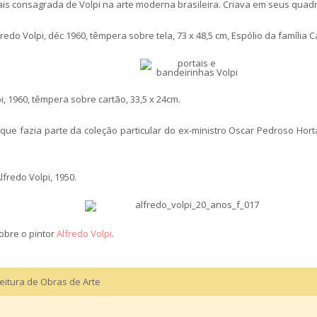
ais consagrada de Volpi na arte moderna brasileira. Criava em seus quadr
fredo Volpi, déc 1960, têmpera sobre tela, 73 x 48,5 cm, Espólio da famíli
i, 1960, têmpera sobre cartão, 33,5 x 24cm.
ue fazia parte da coleção particular do ex-ministro Oscar Pedroso Horta
fredo Volpi, 1950.
bre o pintor
Alfredo Volpi
.
eitura de Obras de Arte