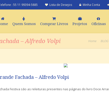
Telefone : 55 11 99394-5885
Lista de Desejos
Minha Conta
Home
Quem Somos
Comprar Livros
Projetos
Oficinas
achada – Alfredo Volpi
Home
BLOG
rande Fachada – Alfredo Volpi
hada Festiva são as releituras presentes nas páginas do livro Doce Arrai